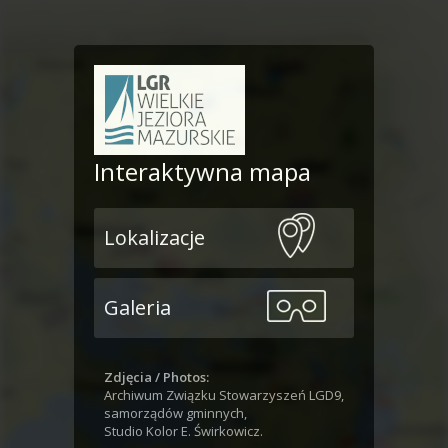
Interaktywna mapa
Lokalizacje
Galeria
Zdjęcia / Photos:
Archiwum Związku Stowarzyszeń LGD9,
samorządów gminnych,
Studio Kolor E. Świrkowicz.